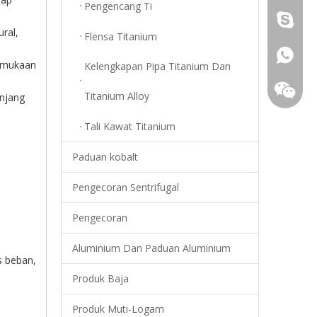
Pengencang Ti
Young.s
ural,
Flensa Titanium
+86-18
ermukaan
Kelengkapan Pipa Titanium Dan
Titanium Alloy
anjang
Tali Kawat Titanium
Paduan kobalt
Pengecoran Sentrifugal
Pengecoran
Aluminium Dan Paduan Aluminium
s beban,
Produk Baja
+86-18
Produk Muti-Logam