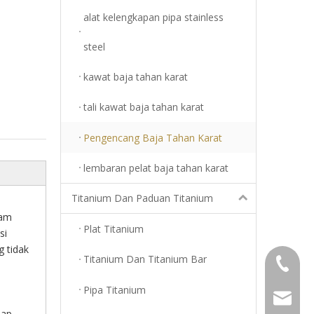
alat kelengkapan pipa stainless
steel
kawat baja tahan karat
tali kawat baja tahan karat
Pengencang Baja Tahan Karat
lembaran pelat baja tahan karat
Titanium Dan Paduan Titanium
lam
Plat Titanium
si
g tidak
Titanium Dan Titanium Bar
+86-18
Pipa Titanium
info@top
dap