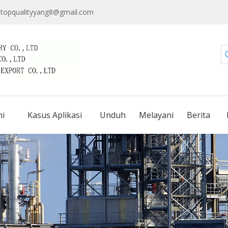
topqualityyang8@gmail.com
i
Kasus Aplikasi
Unduh
Melayani
Berita