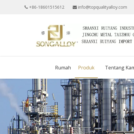
+86-18601515612
info@topqualityalloy.com


Rumah
Produk
Tentang Kam