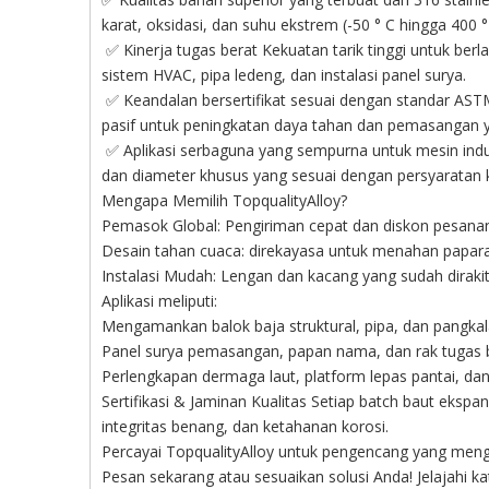
karat, oksidasi, dan suhu ekstrem (-50 ° C hingga 400 °
✅ Kinerja tugas berat Kekuatan tarik tinggi untuk berla
sistem HVAC, pipa ledeng, dan instalasi panel surya.
✅ Keandalan bersertifikat sesuai dengan standar AST
pasif untuk peningkatan daya tahan dan pemasangan y
✅ Aplikasi serbaguna yang sempurna untuk mesin indust
dan diameter khusus yang sesuai dengan persyaratan 
Mengapa Memilih TopqualityAlloy?
Pemasok Global: Pengiriman cepat dan diskon pesanan
Desain tahan cuaca: direkayasa untuk menahan papara
Instalasi Mudah: Lengan dan kacang yang sudah dirak
Aplikasi meliputi:
Mengamankan balok baja struktural, pipa, dan pangka
Panel surya pemasangan, papan nama, dan rak tugas 
Perlengkapan dermaga laut, platform lepas pantai, dan
Sertifikasi & Jaminan Kualitas Setiap batch baut ekspa
integritas benang, dan ketahanan korosi.
Percayai TopqualityAlloy untuk pengencang yang meng
Pesan sekarang atau sesuaikan solusi Anda! Jelajahi k