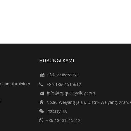
HUBUNGI KAMI
+86-

29-89292793
m dan aluminium
+86-18601515612

info@topqualityalloy.com

l

No.80 Weiyang Jalan, Distrik Weiyang, Xi'an, 
Petersy168


+86-18601515612