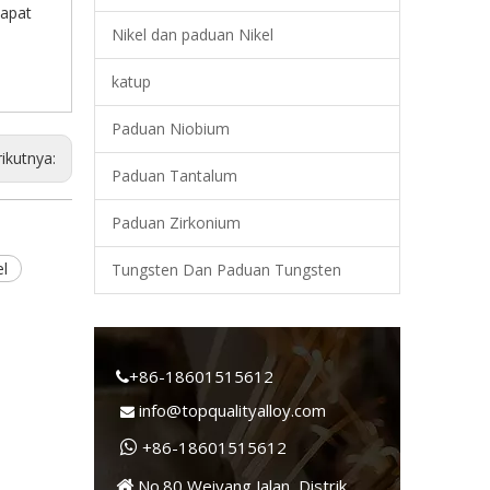
dapat
Nikel dan paduan Nikel
katup
Paduan Niobium
ikutnya:
Paduan Tantalum
Paduan Zirkonium
el
Tungsten Dan Paduan Tungsten
+86-18601515612

info@topqualityalloy.com

+86-18601515612

No.80 Weiyang Jalan, Distrik
