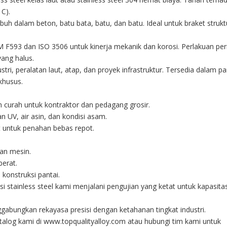
 C).
buh dalam beton, batu bata, batu, dan batu. Ideal untuk braket strukt
M F593 dan ISO 3506 untuk kinerja mekanik dan korosi. Perlakuan p
ang halus.
ri, peralatan laut, atap, dan proyek infrastruktur. Tersedia dalam p
khusus.
 curah untuk kontraktor dan pedagang grosir.
n UV, air asin, dan kondisi asam.
it untuk penahan bebas repot.
lan mesin.
berat.
 konstruksi pantai.
nsi stainless steel kami menjalani pengujian yang ketat untuk kapasita
gabungkan rekayasa presisi dengan ketahanan tingkat industri.
atalog kami di www.topqualityalloy.com atau hubungi tim kami untuk