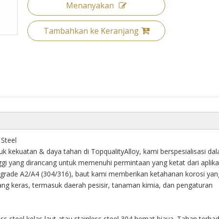
Menanyakan
Tambahkan ke Keranjang
 Steel
k kekuatan & daya tahan di TopqualityAlloy, kami berspesialisasi da
nggi yang dirancang untuk memenuhi permintaan yang ketat dari aplika
less grade A2/A4 (304/316), baut kami memberikan ketahanan korosi yan
ang keras, termasuk daerah pesisir, tanaman kimia, dan pengaturan
ess steel kelas laut atau stainless steel 304 hemat biaya. Tahan terha