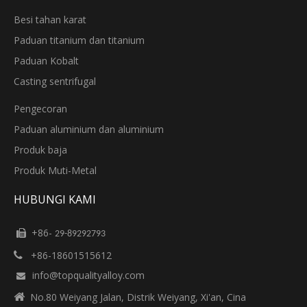
Besi tahan karat
Paduan titanium dan titanium
Paduan Kobalt
Casting sentrifugal
Pengecoran
Paduan aluminium dan aluminium
Produk baja
Produk Muti-Metal
HUBUNGI KAMI
+86-

29-89292793
+86-18601515612

info@topqualityalloy.com


No.80 Weiyang Jalan, Distrik Weiyang, Xi'an, Cina