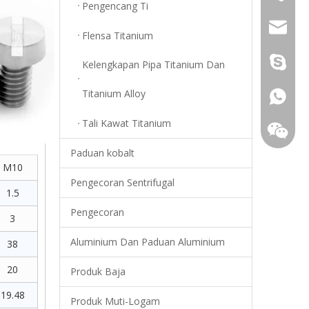
Pengencang Ti
info@top
Flensa Titanium
Young.s
Kelengkapan Pipa Titanium Dan
Titanium Alloy
+86-18
Tali Kawat Titanium
Paduan kobalt
M10
Pengecoran Sentrifugal
1.5
Pengecoran
3
Aluminium Dan Paduan Aluminium
38
20
Produk Baja
19.48
Produk Muti-Logam