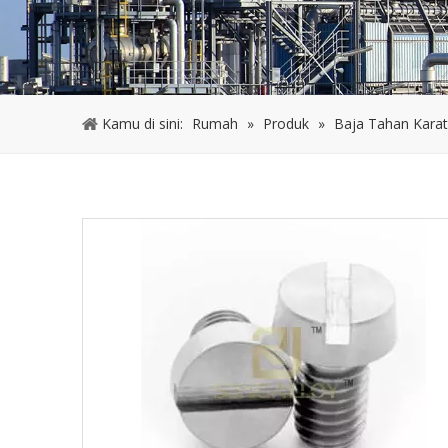
Kamu di sini:
Rumah
»
Produk
»
Baja Tahan Karat