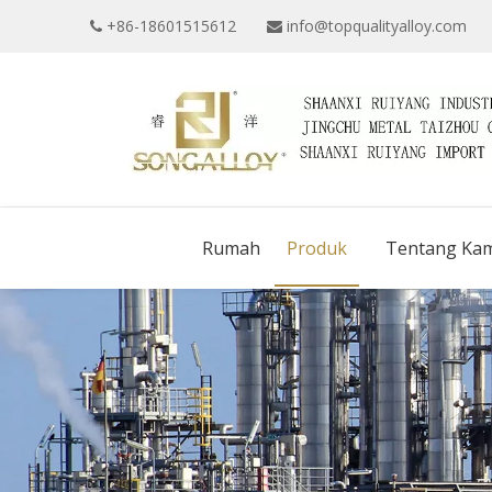
+86-18601515612
info@topqualityalloy.com


Rumah
Produk
Tentang Kam