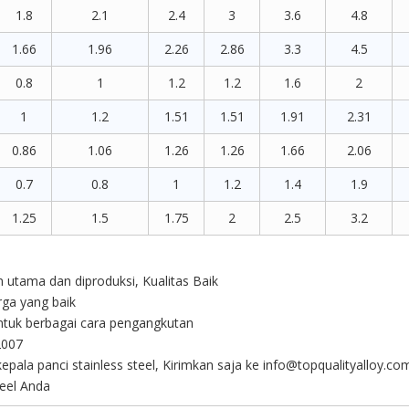
1.8
2.1
2.4
3
3.6
4.8
1.66
1.96
2.26
2.86
3.3
4.5
0.8
1
1.2
1.2
1.6
2
1
1.2
1.51
1.51
1.91
2.31
0.86
1.06
1.26
1.26
1.66
2.06
0.7
0.8
1
1.2
1.4
1.9
1.25
1.5
1.75
2
2.5
3.2
 utama dan diproduksi, Kualitas Baik
rga yang baik
untuk berbagai cara pengangkutan
2007
pala panci stainless steel, Kirimkan saja ke
info@topqualityalloy.co
teel Anda