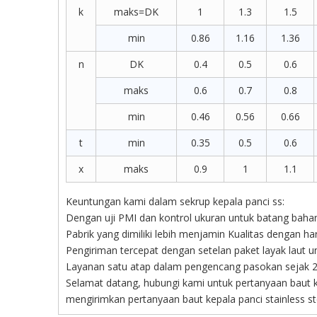
k
maks=DK
1
1.3
1.5
min
0.86
1.16
1.36
n
DK
0.4
0.5
0.6
maks
0.6
0.7
0.8
min
0.46
0.56
0.66
t
min
0.35
0.5
0.6
x
maks
0.9
1
1.1
Keuntungan kami dalam sekrup kepala panci ss:
Dengan uji PMI dan kontrol ukuran untuk batang bahan
Pabrik yang dimiliki lebih menjamin Kualitas dengan ha
Pengiriman tercepat dengan setelan paket layak laut 
Layanan satu atap dalam pengencang pasokan sejak 
Selamat datang, hubungi kami untuk pertanyaan baut ke
mengirimkan pertanyaan baut kepala panci stainless s