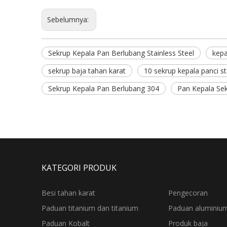
Sebelumnya:
Sekrup Kepala Pan Berlubang Stainless Steel
kepa
sekrup baja tahan karat
10 sekrup kepala panci st
Sekrup Kepala Pan Berlubang 304
Pan Kepala Sek
KATEGORI PRODUK
Besi tahan karat
Pengecoran
Paduan titanium dan titanium
Paduan aluminiu
Paduan Kobalt
Produk baja