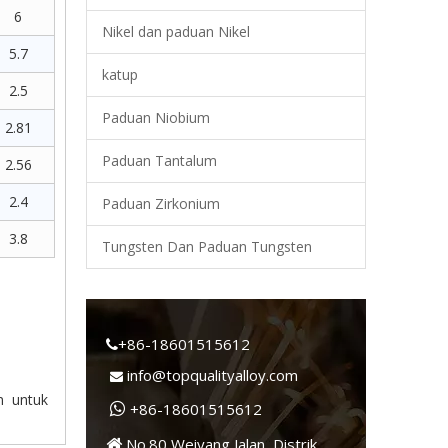
+86-18
6
Nikel dan paduan Nikel
5.7
katup
2.5
Paduan Niobium
2.81
Paduan Tantalum
2.56
2.4
Paduan Zirkonium
3.8
Tungsten Dan Paduan Tungsten
+86-18601515612

info@topqualityalloy.com

m
untuk
+86-18601515612

No.80 Weiyang Jalan, Distrik
