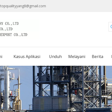
topqualityyang8@gmail.com
i
Kasus Aplikasi
Unduh
Melayani
Berita