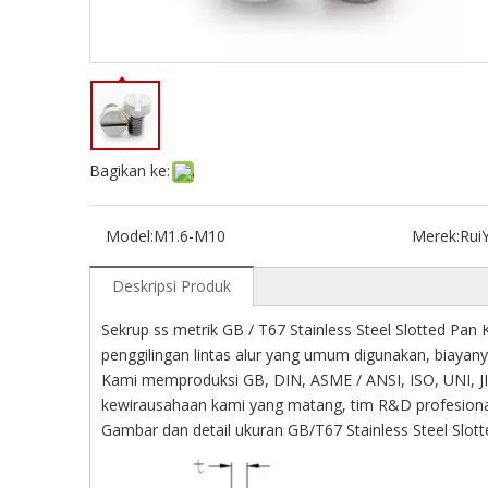
Bagikan ke:
Model:
M1.6-M10
Merek:
Rui
Deskripsi Produk
Sekrup ss metrik GB / T67 Stainless Steel Slotted Pan Ke
penggilingan lintas alur yang umum digunakan, biayanya r
Kami memproduksi GB, DIN, ASME / ANSI, ISO, UNI, JI
kewirausahaan kami yang matang, tim R&D profesional
Gambar dan detail ukuran GB/T67 Stainless Steel Slott