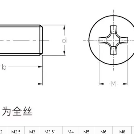
2
M2.5
M3
M3.5）
M4
M5
M6
M8