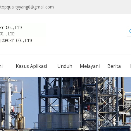
topqualityyang8@gmail.com
i
Kasus Aplikasi
Unduh
Melayani
Berita