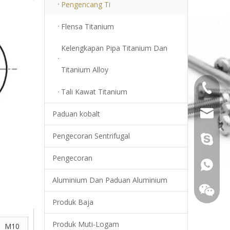
Pengencang Ti
Flensa Titanium
Kelengkapan Pipa Titanium Dan
Titanium Alloy
+86-18
Tali Kawat Titanium
info@top
Paduan kobalt
Pengecoran Sentrifugal
Young.s
Pengecoran
+86-18
Aluminium Dan Paduan Aluminium
Produk Baja
Produk Muti-Logam
M10