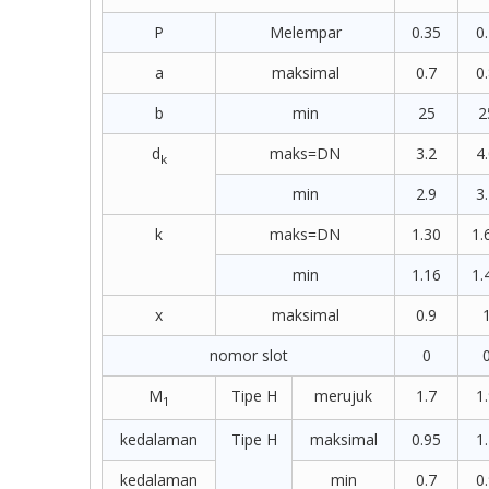
P
Melempar
0.35
0
a
maksimal
0.7
0
b
min
25
2
d
maks=DN
3.2
4
k
min
2.9
3
k
maks=DN
1.30
1.
min
1.16
1.
x
maksimal
0.9
nomor slot
0
M
Tipe H
merujuk
1.7
1
1
kedalaman
Tipe H
maksimal
0.95
1
kedalaman
min
0.7
0