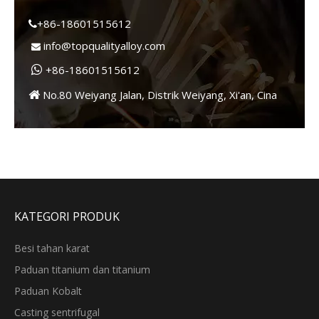
+86-18601515612

info@topqualityalloy.com

+86-18601515612

No.80 Weiyang Jalan, Distrik Weiyang, Xi'an, Cina

KATEGORI PRODUK
Besi tahan karat
Paduan titanium dan titanium
Paduan Kobalt
Casting sentrifugal