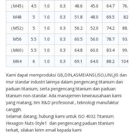
（M45）
4.5
1.0
0.3
48.6
45.0
64.7
76.95
M48
5
1.0
0.3
51.8
48.0
69.5
82.6
（M52）
5
1.0
0.3
56.2
52.0
74.2
88.25
M56
5.5
1.0
0.3
60.5
56.0
78.7
93.56
（M60）
5.5
1.0
0.3
64.8
60.0
83.4
99.21
M64
6
1.0
0.3
69.1
64.0
88.2
104.86
Kami dapat memproduksi GB,DIN,ASME/ANSI,ISO,UNI,JIS dan
mur standar industri lainnya dalam pengencang titanium dan
paduan titanium, serta pengencang titanium dan paduan
titanium non-standar. Ada manajemen kewirausahaan kami
yang matang, tim R&D profesional , teknologi manufaktur
canggih.
Selamat datang, hubungi kami untuk ISO 4032 Titanium
Hexagon Nuts-Style1 dan pengencang paduan titanium
terkait, silakan kirim email kepada kami