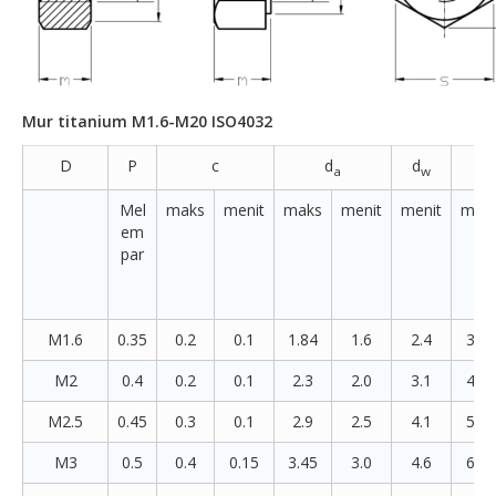
Mur titanium M1.6-M20 ISO4032
D
P
c
d
d
e
a
w
Mel
maks
menit
maks
menit
menit
meni
em
par
M1.6
0.35
0.2
0.1
1.84
1.6
2.4
3.41
M2
0.4
0.2
0.1
2.3
2.0
3.1
4.32
M2.5
0.45
0.3
0.1
2.9
2.5
4.1
5.45
M3
0.5
0.4
0.15
3.45
3.0
4.6
6.01