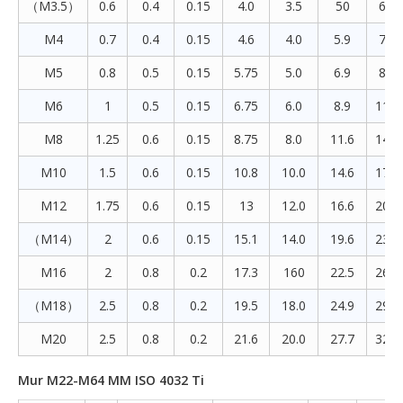
（M3.5）
0.6
0.4
0.15
4.0
3.5
50
6.58
M4
0.7
0.4
0.15
4.6
4.0
5.9
7.66
M5
0.8
0.5
0.15
5.75
5.0
6.9
8.79
M6
1
0.5
0.15
6.75
6.0
8.9
11.0
M8
1.25
0.6
0.15
8.75
8.0
11.6
14.3
M10
1.5
0.6
0.15
10.8
10.0
14.6
17.7
M12
1.75
0.6
0.15
13
12.0
16.6
20.0
（M14）
2
0.6
0.15
15.1
14.0
19.6
23.3
M16
2
0.8
0.2
17.3
160
22.5
26.7
（M18）
2.5
0.8
0.2
19.5
18.0
24.9
29.5
M20
2.5
0.8
0.2
21.6
20.0
27.7
32.9
Mur M22-M64 MM ISO 4032 Ti