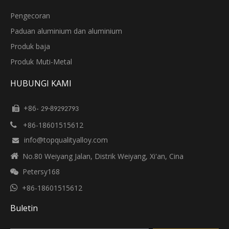
Pengecoran
Paduan aluminium dan aluminium
Produk baja
Produk Muti-Metal
HUBUNGI KAMI
+86-

29-89292793
+86-18601515612

info@topqualityalloy.com


No.80 Weiyang Jalan, Distrik Weiyang, Xi'an, Cina
Petersy168


+86-18601515612
Buletin