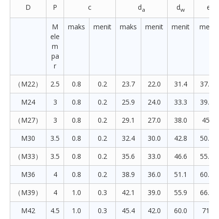
D
P
c
d
d
e
a
w
M
maks
menit
maks
menit
menit
menit
ele
m
pa
r
（M22）
2.5
0.8
0.2
23.7
22.0
31.4
37.29
M24
3
0.8
0.2
25.9
24.0
33.3
39.55
（M27）
3
0.8
0.2
29.1
27.0
38.0
45.2
M30
3.5
0.8
0.2
32.4
30.0
42.8
50.85
（M33）
3.5
0.8
0.2
35.6
33.0
46.6
55.37
M36
4
0.8
0.2
38.9
36.0
51.1
60.79
（M39）
4
1.0
0.3
42.1
39.0
55.9
66.44
M42
4.5
1.0
0.3
45.4
42.0
60.0
71.3