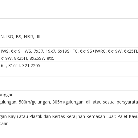
IN, ISO, BS, NBR, dll
7+IWS, 6x19+IWS, 7x37, 19x7, 6x19S+FC, 6x19S+IWRC, 6x19W, 6x25Fi
x19W, 8x25Fi, 8x26SW etc.
6L, 316TI, 321.2205
langgan
lungan, 500m/gulungan, 305m/gulungan, dll atau sesuai persyarat
an Kayu atau Plastik dan Kertas Kerajinan Kemasan Luar: Palet Kay
taan