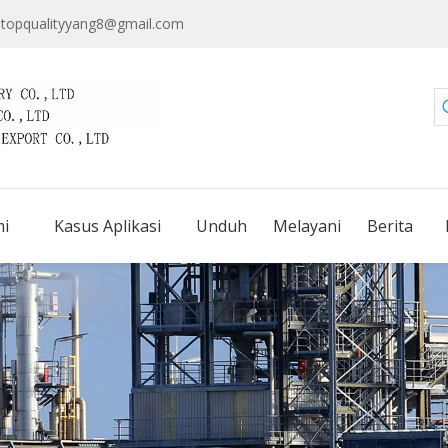
topqualityyang8@gmail.com
i
Kasus Aplikasi
Unduh
Melayani
Berita