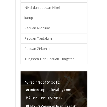
Nikel dan paduan Nikel
katup
Paduan Niobium
Paduan Tantalum
+86-18
Paduan Zirkonium
Tungsten Dan Paduan Tungsten
+86-18601515612

info@topqualityalloy.com

+86-18601515612

No.80 Weiyang Jalan, Distrik
