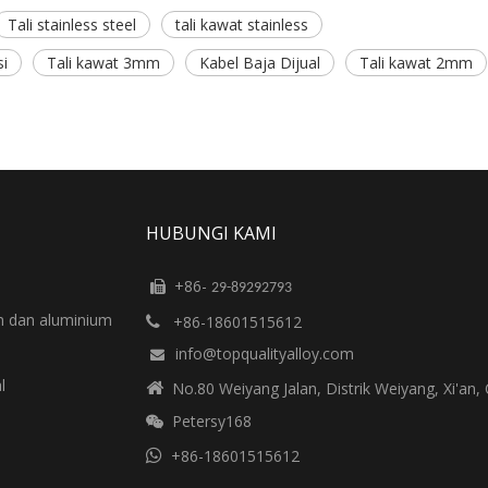
Tali stainless steel
tali kawat stainless
si
Tali kawat 3mm
Kabel Baja Dijual
Tali kawat 2mm
HUBUNGI KAMI
+86-

29-89292793
m dan aluminium
+86-18601515612

info@topqualityalloy.com

l

No.80 Weiyang Jalan, Distrik Weiyang, Xi'an, 
Petersy168


+86-18601515612