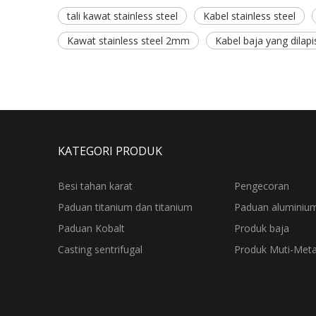
tali kawat stainless steel
Kabel stainless steel
Kawat stainless steel 2mm
Kabel baja yang dilapi
KATEGORI PRODUK
Besi tahan karat
Pengecoran
Paduan titanium dan titanium
Paduan aluminiu
Paduan Kobalt
Produk baja
Casting sentrifugal
Produk Muti-Meta