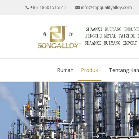
+86-18601515612
info@topqualityalloy.com


Rumah
Produk
Tentang Kam