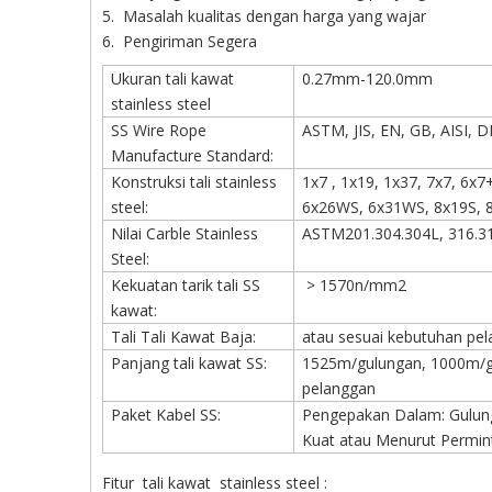
5. Masalah kualitas dengan harga yang wajar
6. Pengiriman Segera
Ukuran tali kawat
0.27mm-120.0mm
stainless steel
SS Wire Rope
ASTM, JIS, EN, GB, AISI, D
Manufacture Standard:
Konstruksi tali stainless
1x7 , 1x19, 1x37, 7x7, 6x
steel:
6x26WS, 6x31WS, 8x19S, 8
Nilai Carble Stainless
ASTM201.304.304L, 316.31
Steel:
Kekuatan tarik tali SS
> 1570n/mm2
kawat:
Tali Tali Kawat Baja:
atau sesuai kebutuhan pe
Panjang tali kawat SS:
1525m/gulungan, 1000m/gu
pelanggan
Paket Kabel SS:
Pengepakan Dalam: Gulung
Kuat atau Menurut Permin
Fitur tali kawat stainless steel :