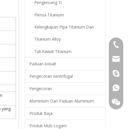
Pengencang Ti
Flensa Titanium
Kelengkapan Pipa Titanium Dan
Titanium Alloy
+86-18
,
Tali Kawat Titanium
info@top
Paduan kobalt
Young.s
Pengecoran Sentrifugal
+86-18
Pengecoran
an
Aluminium Dan Paduan Aluminium
u yang
Produk Baja
Produk Muti-Logam