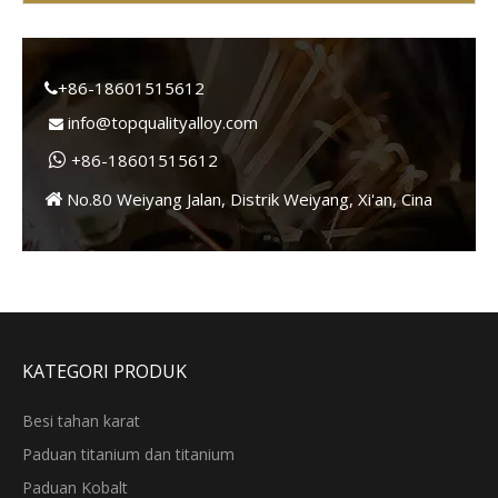
+86-18601515612

info@topqualityalloy.com

+86-18601515612

No.80 Weiyang Jalan, Distrik Weiyang, Xi'an, Cina

KATEGORI PRODUK
Besi tahan karat
Paduan titanium dan titanium
Paduan Kobalt