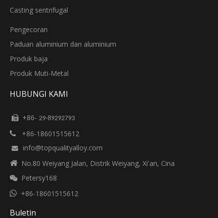
Casting sentrifugal
Pengecoran
Paduan aluminium dan aluminium
Produk baja
Produk Muti-Metal
HUBUNGI KAMI
+86-

29-89292793
+86-18601515612

info@topqualityalloy.com


No.80 Weiyang Jalan, Distrik Weiyang, Xi'an, Cina
Petersy168


+86-18601515612
Buletin